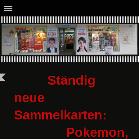
Ständig
neue
Sammelkarten:
Pokemon,